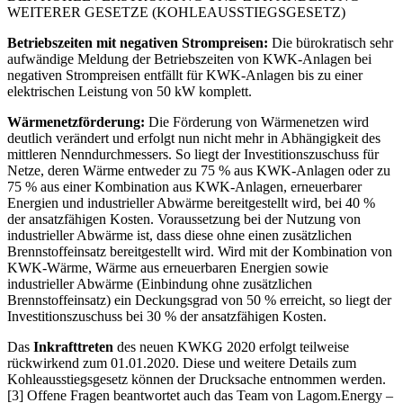
Betriebszeiten mit negativen Strompreisen:
Die bürokratisch sehr
aufwändige Meldung der Betriebszeiten von KWK-Anlagen bei
negativen Strompreisen entfällt für KWK-Anlagen bis zu einer
elektrischen Leistung von 50 kW komplett.
Wärmenetzförderung:
Die Förderung von Wärmenetzen wird
deutlich verändert und erfolgt nun nicht mehr in Abhängigkeit des
mittleren Nenndurchmessers. So liegt der Investitionszuschuss für
Netze, deren Wärme entweder zu 75 % aus KWK-Anlagen oder zu
75 % aus einer Kombination aus KWK-Anlagen, erneuerbarer
Energien und industrieller Abwärme bereitgestellt wird, bei 40 %
der ansatzfähigen Kosten. Voraussetzung bei der Nutzung von
industrieller Abwärme ist, dass diese ohne einen zusätzlichen
Brennstoffeinsatz bereitgestellt wird. Wird mit der Kombination von
KWK-Wärme, Wärme aus erneuerbaren Energien sowie
industrieller Abwärme (Einbindung ohne zusätzlichen
Brennstoffeinsatz) ein Deckungsgrad von 50 % erreicht, so liegt der
Investitionszuschuss bei 30 % der ansatzfähigen Kosten.
Das
Inkrafttreten
des neuen KWKG 2020 erfolgt teilweise
rückwirkend zum 01.01.2020. Diese und weitere Details zum
Kohleausstiegsgesetz können der Drucksache entnommen werden.
[3] Offene Fragen beantwortet auch das Team von Lagom.Energy –