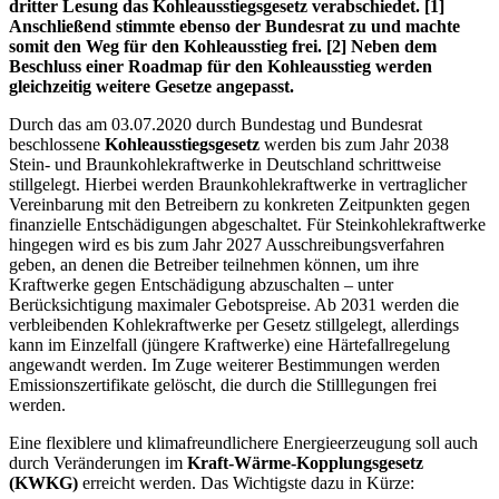
dritter Lesung das Kohleausstiegsgesetz verabschiedet. [1]
Anschließend stimmte ebenso der Bundesrat zu und machte
somit den Weg für den Kohleausstieg frei. [2] Neben dem
Beschluss einer Roadmap für den Kohleausstieg werden
gleichzeitig weitere Gesetze angepasst.
Durch das am 03.07.2020 durch Bundestag und Bundesrat
beschlossene
Kohleausstiegsgesetz
werden bis zum Jahr 2038
Stein- und Braunkohlekraftwerke in Deutschland schrittweise
stillgelegt. Hierbei werden Braunkohlekraftwerke in vertraglicher
Vereinbarung mit den Betreibern zu konkreten Zeitpunkten gegen
finanzielle Entschädigungen abgeschaltet. Für Steinkohlekraftwerke
hingegen wird es bis zum Jahr 2027 Ausschreibungsverfahren
geben, an denen die Betreiber teilnehmen können, um ihre
Kraftwerke gegen Entschädigung abzuschalten – unter
Berücksichtigung maximaler Gebotspreise. Ab 2031 werden die
verbleibenden Kohlekraftwerke per Gesetz stillgelegt, allerdings
kann im Einzelfall (jüngere Kraftwerke) eine Härtefallregelung
angewandt werden. Im Zuge weiterer Bestimmungen werden
Emissionszertifikate gelöscht, die durch die Stilllegungen frei
werden.
Eine flexiblere und klimafreundlichere Energieerzeugung soll auch
durch Veränderungen im
Kraft-Wärme-Kopplungsgesetz
(KWKG)
erreicht werden. Das Wichtigste dazu in Kürze: