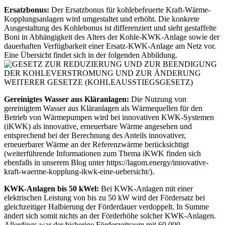
Ersatzbonus:
Der Ersatzbonus für kohlebefeuerte Kraft-Wärme-
Kopplungsanlagen wird umgestaltet und erhöht. Die konkrete
Ausgestaltung des Kohlebonus ist differenziert und sieht gestaffelte
Boni in Abhängigkeit des Alters der Kohle-KWK-Anlage sowie der
dauerhaften Verfügbarkeit einer Ersatz-KWK-Anlage am Netz vor.
Eine Übersicht findet sich in der folgenden Abbildung.
Gereinigtes Wasser aus Kläranlagen:
Die Nutzung von
gereinigtem Wasser aus Kläranlagen als Wärmequellen für den
Betrieb von Wärmepumpen wird bei innovativen KWK-Systemen
(iKWK) als innovative, erneuerbare Wärme angesehen und
entsprechend bei der Berechnung des Anteils innovativer,
erneuerbarer Wärme an der Referenzwärme berücksichtigt
(weiterführende Informationen zum Thema iKWK finden sich
ebenfalls in unserem Blog unter https://lagom.energy/innovative-
kraft-waerme-kopplung-ikwk-eine-uebersicht/).
KWK-Anlagen bis 50 kWel:
Bei KWK-Anlagen mit einer
elektrischen Leistung von bis zu 50 kW wird der Fördersatz bei
gleichzeitiger Halbierung der Förderdauer verdoppelt. In Summe
ändert sich somit nichts an der Förderhöhe solcher KWK-Anlagen.
Allerdings war der bisherige Förderzeitraum mit 60.000