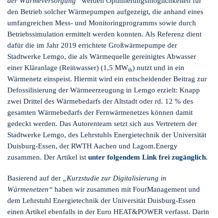
der Wärmeversorgung“
werden Optimierungsmöglichkeiten für
den Betrieb solcher Wärmepumpen aufgezeigt, die anhand eines
umfangreichen Mess- und Monitoringprogramms sowie durch
Betriebssimulation ermittelt werden konnten. Als Referenz dient
dafür die im Jahr 2019 errichtete Großwärmepumpe der
Stadtwerke Lemgo, die als Wärmequelle gereinigtes Abwasser
einer Kläranlage (Reinwasser) (1,5 MW
) nutzt und in ein
th
Wärmenetz einspeist. Hiermit wird ein entscheidender Beitrag zur
Defossilisierung der Wärmeerzeugung in Lemgo erzielt: Knapp
zwei Drittel des Wärmebedarfs der Altstadt oder rd. 12 % des
gesamten Wärmebedarfs der Fernwärmenetzes können damit
gedeckt werden. Das Autorenteam setzt sich aus Vertretern der
Stadtwerke Lemgo, des Lehrstuhls Energietechnik der Universität
Duisburg-Essen, der RWTH Aachen und Lagom.Energy
zusammen. Der Artikel ist
unter folgendem Link frei zugänglich
.
Basierend auf der
„Kurzstudie zur Digitalisierung in
Wärmenetzen“
haben wir zusammen mit FourManagement und
dem Lehrstuhl Energietechnik der Universität Duisburg-Essen
einen Artikel ebenfalls in der Euro HEAT&POWER verfasst. Darin